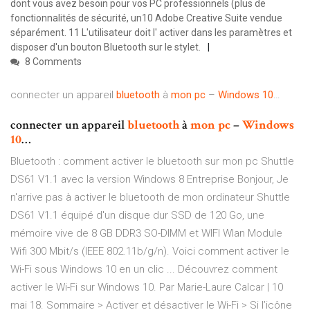
dont vous avez besoin pour vos PC professionnels (plus de
fonctionnalités de sécurité, un10 Adobe Creative Suite vendue
séparément. 11 L'utilisateur doit l' activer dans les paramètres et
disposer d'un bouton Bluetooth sur le stylet.
8 Comments
connecter un appareil
bluetooth
à
mon
pc
–
Windows
10
…
connecter un appareil
bluetooth
à
mon
pc
–
Windows
10
…
Bluetooth : comment activer le bluetooth sur mon pc Shuttle
DS61 V1.1 avec la version Windows 8 Entreprise Bonjour, Je
n'arrive pas à activer le bluetooth de mon ordinateur Shuttle
DS61 V1.1 équipé d'un disque dur SSD de 120 Go, une
mémoire vive de 8 GB DDR3 SO-DIMM et WIFI Wlan Module
Wifi 300 Mbit/s (IEEE 802.11b/g/n). Voici comment activer le
Wi-Fi sous Windows 10 en un clic ... Découvrez comment
activer le Wi-Fi sur Windows 10. Par Marie-Laure Calcar | 10
mai 18. Sommaire > Activer et désactiver le Wi-Fi > Si l’icône