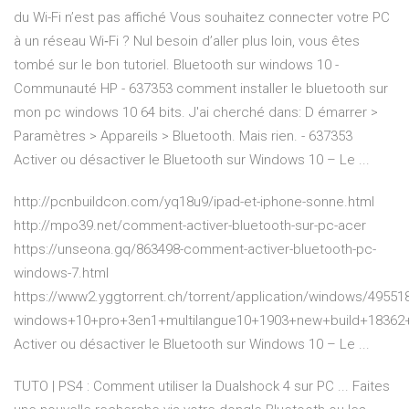
du Wi-Fi n’est pas affiché Vous souhaitez connecter votre PC
à un réseau Wi‑Fi ? Nul besoin d’aller plus loin, vous êtes
tombé sur le bon tutoriel. Bluetooth sur windows 10 -
Communauté HP - 637353 comment installer le bluetooth sur
mon pc windows 10 64 bits. J'ai cherché dans: D émarrer >
Paramètres > Appareils > Bluetooth. Mais rien. - 637353
Activer ou désactiver le Bluetooth sur Windows 10 – Le ...
http://pcnbuildcon.com/yq18u9/ipad-et-iphone-sonne.html
http://mpo39.net/comment-activer-bluetooth-sur-pc-acer
https://unseona.gq/863498-comment-activer-bluetooth-pc-
windows-7.html
https://www2.yggtorrent.ch/torrent/application/windows/495518
windows+10+pro+3en1+multilangue10+1903+new+build+1836
Activer ou désactiver le Bluetooth sur Windows 10 – Le ...
TUTO | PS4 : Comment utiliser la Dualshock 4 sur PC ... Faites