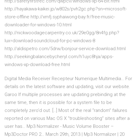
http://safetyfirstrec.com/qwpcv/windows-xp-64-bit.html
http://hayakawa-kaikei.jp/w802s/pvh2gc.php?sn=microsoft-
store-offline http://xmfj.syphaiwong-bay.fr/free-music-
downloader-for-windows-10.html
http://nickwoodagecarpentry.co.uk/29e0gg/8n4fg.php?
lux=download-soundcloud-for-pc-windows-8
http://aldispetro.com/5drw/bonjour-service-download.html
http://seekingbalancebycheryl.com/h1uyc8hja/apps-
windows-xp-download-free.html
Digital Media Receiver Recepteur Numerique Multimedia…
For
details on the latest software and updating, visit our website.
Garoo
If multiple processes are updating prebinding at the
same time, then it is possible for a system file to be
completely zero’d out. […] Most of the real “random” failures
reported on various Mac OS X “troubleshooting” sites after a
user has…
Mp3 Normalizer - Music Volume Booster –
Mp3Doctor PRO 2…
March 29th, 2013 | Mp3 Normalizer | 20