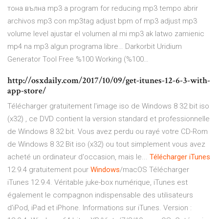
тона вълна mp3 a program for reducing mp3 tempo abrir
archivos mp3 con mp3tag adjust bpm of mp3 adjust mp3
volume level ajustar el volumen al mi mp3 ak latwo zamienic
mp4 na mp3 algun programa libre…
Darkorbit Uridium
Generator Tool Free %100 Working (%100…
http://osxdaily.com/2017/10/09/get-itunes-12-6-3-with-
app-store/
Télécharger gratuitement l'image iso de Windows 8 32 bit iso
(x32) , ce DVD contient la version standard et professionnelle
de Windows 8 32 bit. Vous avez perdu ou rayé votre CD-Rom
de Windows 8 32 Bit iso (x32) ou tout simplement vous avez
acheté un ordinateur d'occasion, mais le...
Télécharger
iTunes
12.9.4 gratuitement pour
Windows
/macOS Télécharger
iTunes 12.9.4. Véritable juke-box numérique, iTunes est
également le compagnon indispensable des utilisateurs
d'iPod, iPad et iPhone. Informations sur iTunes. Version :