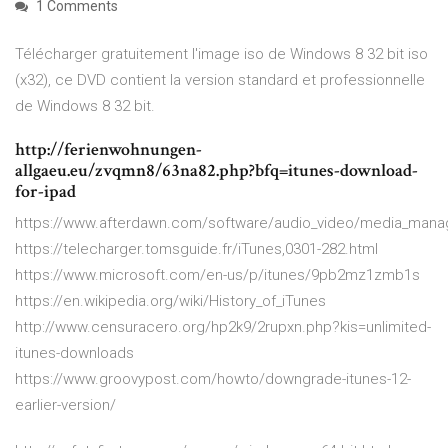
1 Comments
Télécharger gratuitement l'image iso de Windows 8 32 bit iso
(x32), ce DVD contient la version standard et professionnelle
de Windows 8 32 bit.
http://ferienwohnungen-
allgaeu.eu/zvqmn8/63na82.php?bfq=itunes-download-
for-ipad
https://www.afterdawn.com/software/audio_video/media_mana
https://telecharger.tomsguide.fr/iTunes,0301-282.html
https://www.microsoft.com/en-us/p/itunes/9pb2mz1zmb1s
https://en.wikipedia.org/wiki/History_of_iTunes
http://www.censuracero.org/hp2k9/2rupxn.php?kis=unlimited-
itunes-downloads
https://www.groovypost.com/howto/downgrade-itunes-12-
earlier-version/