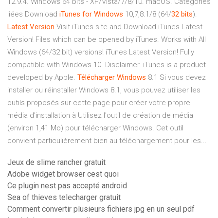
12.9.4. Windows 64 bits - XP/Vista/7/8/10. macOS. Catégories
liées Download
iTunes
for
Windows
10,7,8.1/8 (64/
32
bits
).
Latest
Version
Visit iTunes site and Download iTunes Latest
Version! Files which can be opened by iTunes. Works with All
Windows (64/32 bit) versions! iTunes Latest Version! Fully
compatible with Windows 10. Disclaimer. iTunes is a product
developed by Apple.
Télécharger
Windows
8.1 Si vous devez
installer ou réinstaller Windows 8.1, vous pouvez utiliser les
outils proposés sur cette page pour créer votre propre
média d'installation à Utilisez l'outil de création de média
(environ 1,41 Mo) pour télécharger Windows. Cet outil
convient particulièrement bien au téléchargement pour les...
Jeux de slime rancher gratuit
Adobe widget browser cest quoi
Ce plugin nest pas accepté android
Sea of thieves telecharger gratuit
Comment convertir plusieurs fichiers jpg en un seul pdf