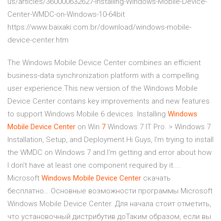
us/articles/360000632627-Installing-Windows-Mobile-Device-
Center-WMDC-on-Windows-10-64bit
https://www.baixaki.com.br/download/windows-mobile-
device-center.htm
The Windows Mobile Device Center combines an efficient
business-data synchronization platform with a compelling
user experience.This new version of the Windows Mobile
Device Center contains key improvements and new features
to support Windows Mobile 6 devices. Installing
Windows
Mobile
Device
Center
on Win
7
Windows 7 IT Pro. > Windows 7
Installation, Setup, and Deployment.Hi Guys, I'm trying to install
the WMDC on Windows 7 and I'm getting and error about how
I don't have at least one component required by it....
Microsoft
Windows
Mobile
Device
Center
скачать
бесплатно… Основные возможности программы Microsoft
Windows Mobile Device Center. Для начала стоит отметить,
что установочный дистрибутив доТаким образом, если вы