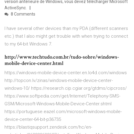
version antérieure de Windows, vous devez télécharger Microsoft
ActiveSync.
8 Comments
I have several other devices than my PDA (different scanners
etc.) that I also might get trouble with when trying to connect
to my 64-bit Windows 7.
http://www.techtudo.com.br/tudo-sobre/windows-
mobile-device-center.html
https://windows-mobile-device-center.en.lo4d.com/windows
http://topcon.lv/zinas/windows-mobile-device-center-
windows-10/ https://research.cip.cgiar.org/gtdms/cipcross/
https://www.softpedia.com/get/Internet/Telephony-SMS-
GSM/Microsoft-Windows-Mobile-Device-Center.shtml
https://portuguese.eazel.com/microsoft-windows-mobile-
device-center-64-bit-p36735
https://blastiqsupport.zendesk.com/hc/en-